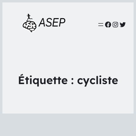
Faceboo
Instag
Twit
Étiquette :
cycliste