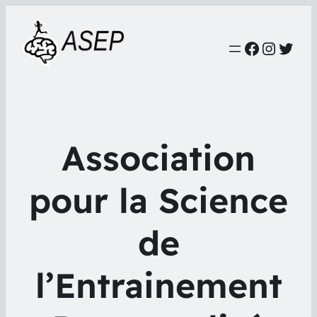
Faceboo
Instag
Twit
Association
pour la Science
de
l’Entrainement