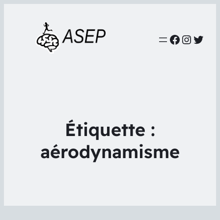
Faceboo
Instag
Twit
Étiquette :
aérodynamisme