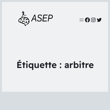
Faceboo
Instag
Twit
Étiquette :
arbitre