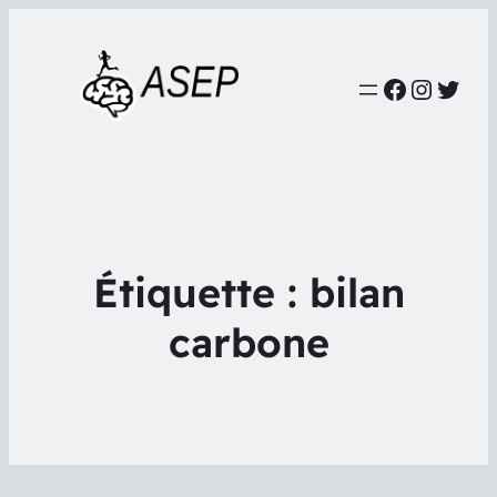
Faceboo
Instag
Twit
Étiquette :
bilan
carbone