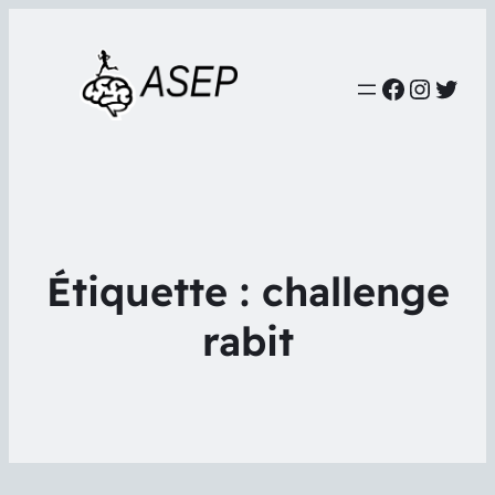
Faceboo
Instag
Twit
Étiquette :
challenge
rabit