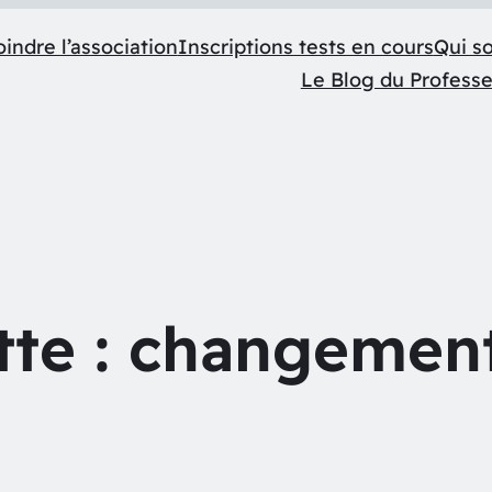
indre l’association
Inscriptions tests en cours
Qui s
Le Blog du Profess
tte :
changement