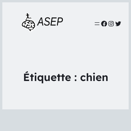
Faceboo
Instag
Twit
Étiquette :
chien