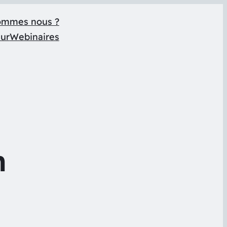
ommes nous ?
eur
Webinaires
h