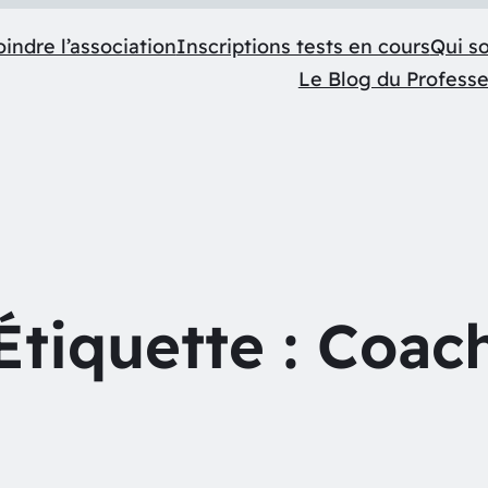
indre l’association
Inscriptions tests en cours
Qui s
Le Blog du Profess
Étiquette :
Coac