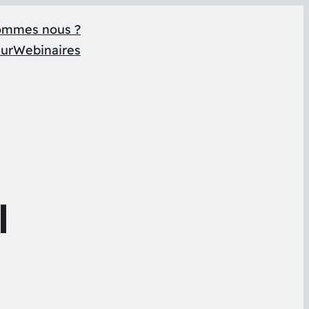
ommes nous ?
eur
Webinaires
l