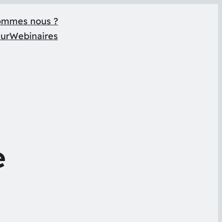
ommes nous ?
eur
Webinaires
e