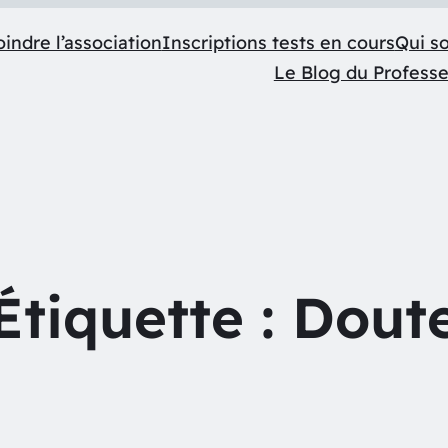
indre l’association
Inscriptions tests en cours
Qui s
Le Blog du Profess
Étiquette :
Dout