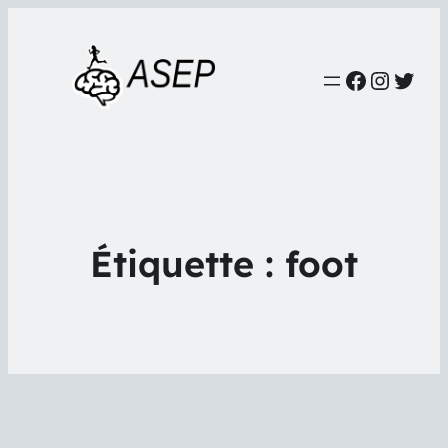
Faceboo
Instag
Twit
Étiquette :
foot