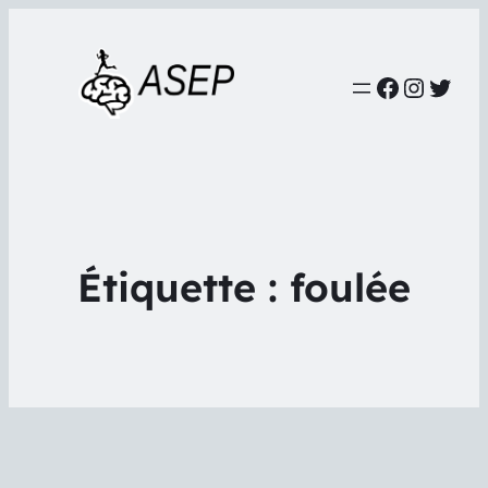
Faceboo
Instag
Twit
Étiquette :
foulée