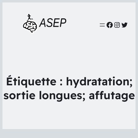
Faceboo
Instag
Twit
Étiquette :
hydratation;
sortie longues; affutage