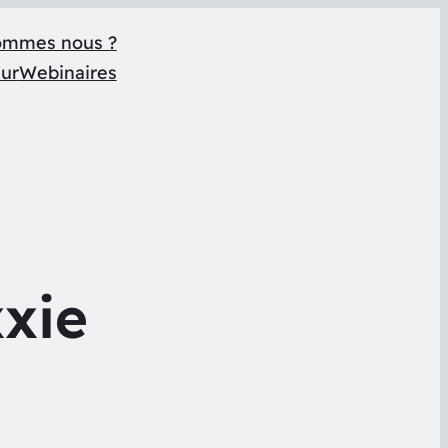
ommes nous ?
eur
Webinaires
xie