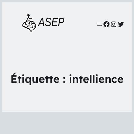
Faceboo
Instag
Twit
Étiquette :
intellience