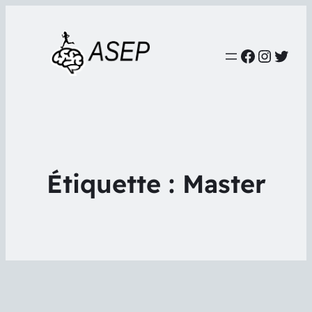
Faceboo
Instag
Twit
Étiquette :
Master