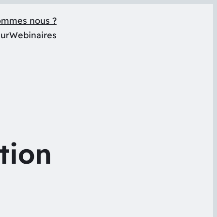
ommes nous ?
eur
Webinaires
tion