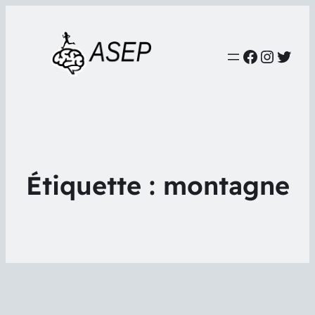
Faceboo
Instag
Twit
Étiquette :
montagne