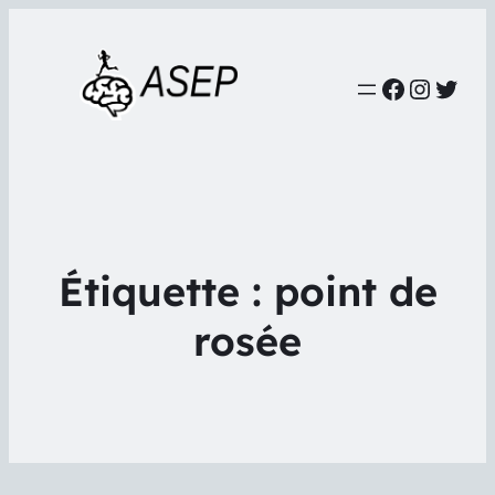
Faceboo
Instag
Twit
Étiquette :
point de
rosée