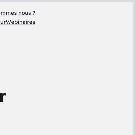
ommes nous ?
eur
Webinaires
r