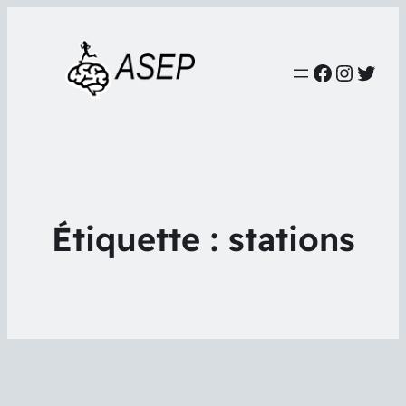
Faceboo
Instag
Twit
Étiquette :
stations