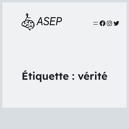
Faceboo
Instag
Twit
Étiquette :
vérité