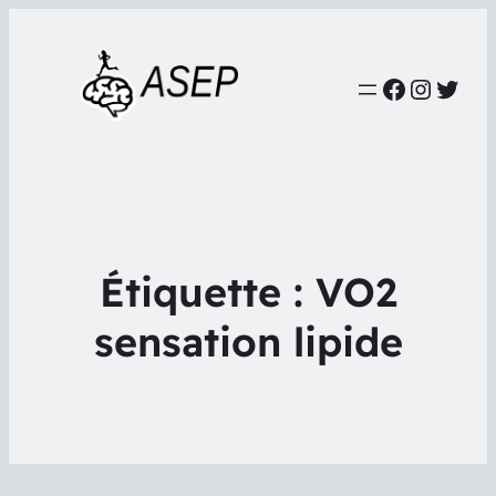
Faceboo
Instag
Twit
Étiquette :
VO2
sensation lipide