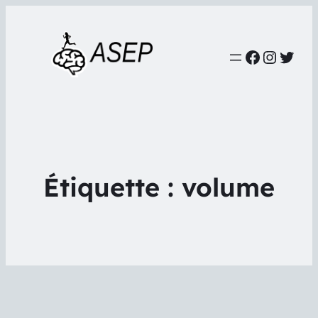
Faceboo
Instag
Twit
Étiquette :
volume