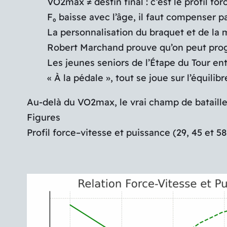
VO2max ≠ destin final : c’est le profil f
F₀ baisse avec l’âge, il faut compenser p
La personnalisation du braquet et de la m
Robert Marchand prouve qu’on peut pro
Les jeunes seniors de l’Étape du Tour ent
« À la pédale », tout se joue sur l’équili
Au-delà du VO2max, le vrai champ de bataille s
Figures
Profil force–vitesse et puissance (29, 45 et 58