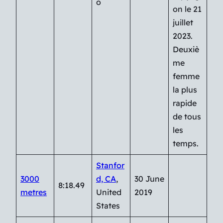
o
on le 21
juillet
2023.
Deuxiè
me
femme
la plus
rapide
de tous
les
temps.
Stanfor
3000
d, CA
,
30 June
8:18.49
metres
United
2019
States