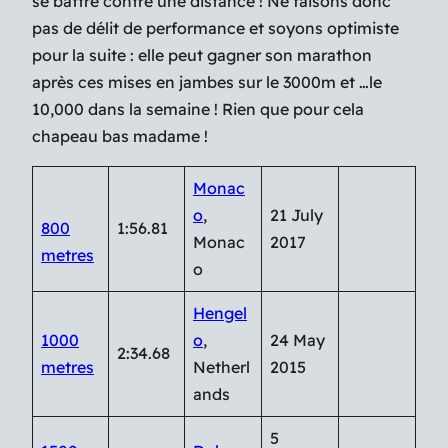
se battre contre une distance ! Ne faisons donc
pas de délit de performance et soyons optimiste
pour la suite : elle peut gagner son marathon
après ces mises en jambes sur le 3000m et …le
10,000 dans la semaine ! Rien que pour cela
chapeau bas madame !
Monac
o
,
21 July
800
1:56.81
Monac
2017
metres
o
Hengel
1000
o
,
24 May
2:34.68
metres
Netherl
2015
ands
5