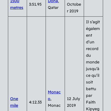
1500
Doha
,
3:51.95
Octobe
metres
Qatar
r 2019
Il s’agit
égalem
ent
d’un
record
du
monde
jusqu’à
ce qu’il
soit
battu
Monac
par
One
o
,
12 July
4:12.33
Faith
mile
Monac
2019
Kipyeg