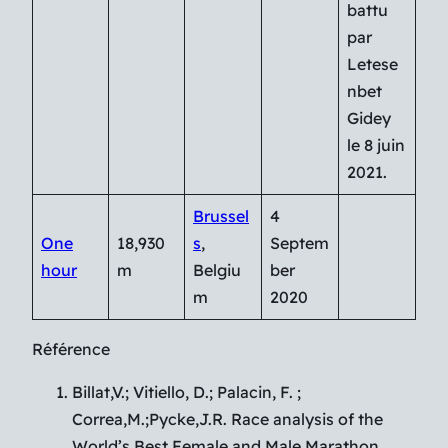
battu
par
Letese
nbet
Gidey
le 8 juin
2021.
Brussel
4
One
18,930
s
,
Septem
hour
m
Belgiu
ber
m
2020
Référence
Billat,V.; Vitiello, D.; Palacin, F. ;
Correa,M.;Pycke,J.R. Race analysis of the
World’s Best Female and Male Marathon