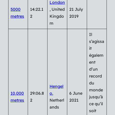
London
5000
14:22.1
, United
21 July
metres
2
Kingdo
2019
m
Il
s’agissa
it
égalem
ent
d’un
record
du
Hengel
monde
10,000
29:06.8
o
,
6 June
jusqu’à
metres
2
Netherl
2021
ce qu’il
ands
soit