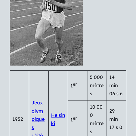
5 000
14
er
mètre
min
1
s
06 s 6
Jeux
10 00
olym
29
Helsin
0
er
1952
pique
min
1
ki
mètre
s
17 s 0
s
d’été