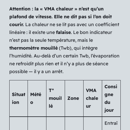
Attention : la « VMA chaleur » n’est qu’un
plafond de vitesse. Elle ne dit pas si l’on doit
courir.
La chaleur ne se lit pas avec un coefficient
linéaire : il existe une
falaise
. Le bon indicateur
n’est pas la seule température, mais le
thermomètre mouillé
(Twb), qui intègre
l’humidité. Au-delà d’un certain Twb, l’évaporation
ne refroidit plus rien et il n’y a plus de séance
possible — il y a un arrêt.
Consi
T°
VMA
Situat
Mété
gne
mouil
Zone
chale
ion
o
du
lé
ur
jour
Entraî