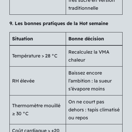
très sucré en version
traditionnelle
9. Les bonnes pratiques de la Hot semaine
Situation
Bonne décision
Recalculez la VMA
Température > 28 °C
chaleur
Baissez encore
RH élevée
l’ambition : la sueur
s’évapore moins
On ne court pas
Thermomètre mouillé
dehors : tapis climatisé
≥ 30 °C
ou repos
Coût cardiaque > +20