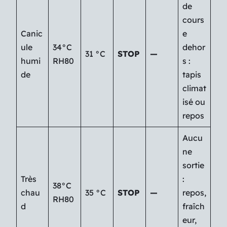
de
cours
Canic
e
ule
34°C
dehor
31 °C
STOP
—
humi
RH80
s :
de
tapis
climat
isé ou
repos
Aucu
ne
sortie
Très
:
38°C
chau
35 °C
STOP
—
repos,
RH80
d
fraîch
eur,