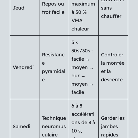
Repos ou
maximum
Jeudi
sans
trot facile
à 50 %
chauffer
VMA
chaleur
5 ×
30s/30s :
Résistanc
Contrôler
facile →
e
la montée
Vendredi
moyen →
pyramidal
et la
dur →
e
descente
moyen →
facile
6 à 8
accélérati
Technique
Garder les
ons de 8 à
Samedi
neuromus
jambes
10 s,
culaire
rapides