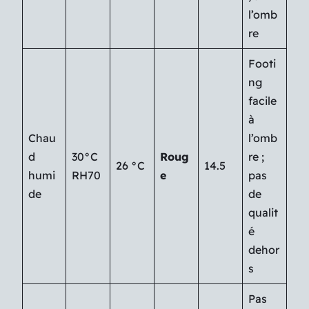
l’omb
re
Footi
ng
facile
à
Chau
l’omb
d
30°C
Roug
re ;
26 °C
14.5
humi
RH70
e
pas
de
de
qualit
é
dehor
s
Pas