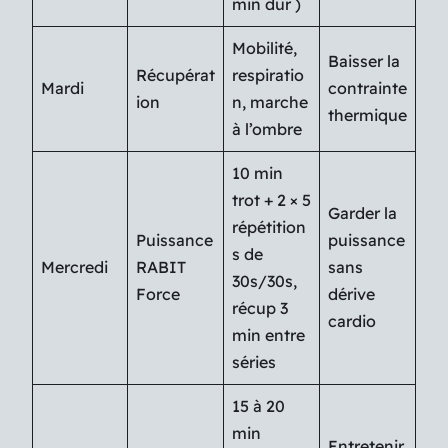
min dur )
Mobilité,
Baisser la
Récupérat
respiratio
Mardi
contrainte
ion
n, marche
thermique
à l’ombre
10 min
trot + 2 × 5
Garder la
répétition
Puissance
puissance
s de
Mercredi
RABIT
sans
30s/30s,
Force
dérive
récup 3
cardio
min entre
séries
15 à 20
min
Entretenir