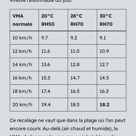
vitesse raisonnable du jour.
VMA
20°C
28°C
30°C
normale
RH50
RH70
RH70
10 km/h
9.7
9.2
9.1
12 km/h
11.6
11.0
10.9
14 km/h
13.6
12.8
12.7
16 km/h
15.5
14.7
14.5
18 km/h
17.4
16.5
16.3
20 km/h
19.4
18.3
18.2
Ce recalage ne vaut que dans la plage où l’on peut
encore courir. Au-delà (air chaud et humide), la