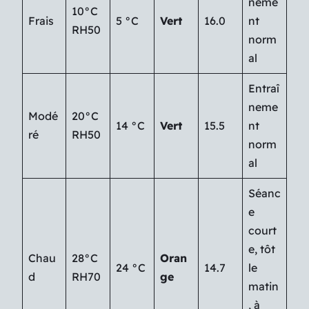
neme
10°C
Frais
5 °C
Vert
16.0
nt
RH50
norm
al
Entraî
neme
Modé
20°C
14 °C
Vert
15.5
nt
ré
RH50
norm
al
Séanc
e
court
e, tôt
Chau
28°C
Oran
24 °C
14.7
le
d
RH70
ge
matin
, à