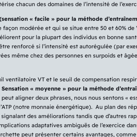
érise chacun des domaines de l’intensité de l’exerc
sensation « facile » pour la méthode d’entraîneme
façon modérée et qui se situe entre 50 et 60% de 
méliorent pour la plupart des individus en bonne sa
tre renforcé si l’intensité est autorégulée (par ex
rvées même chez des personnes en surpoids et âgée
il ventilatoire VT et le seuil de compensation respi
Sensation « moyenne » pour la méthode d’entraî
 peut aligner deux phrases, nous nous sentons « essou
l’ATP (notre monnaie énergétique). Au plan des répo
 signalant des améliorations tandis que d’autres rap
implications adaptatives ambiguës de l’exercice da
ourchette peut présenter certains avantages, comme 