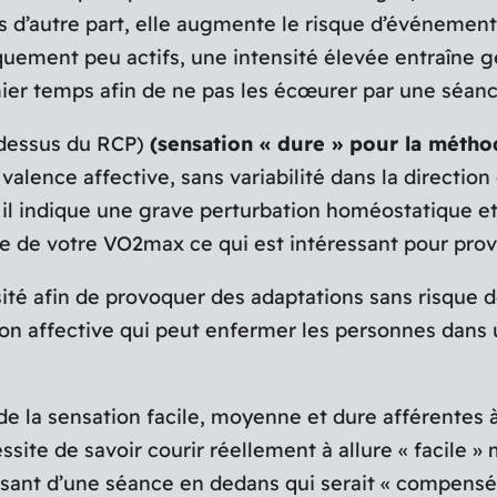
 d’autre part, elle augmente le risque d’événements
iquement peu actifs, une intensité élevée entraîne 
mier temps afin de ne pas les écœurer par une séanc
dessus du RCP)
(sensation « dure » pour la métho
a valence affective, sans variabilité dans la direct
r il indique une grave perturbation homéostatique 
te de votre VO2max ce qui est intéressant pour pro
sité afin de provoquer des adaptations sans risque de
on affective qui peut enfermer les personnes dans u
ité de la sensation facile, moyenne et dure afférente
ssite de savoir courir réellement à allure « facile »
isant d’une séance en dedans qui serait « compensé