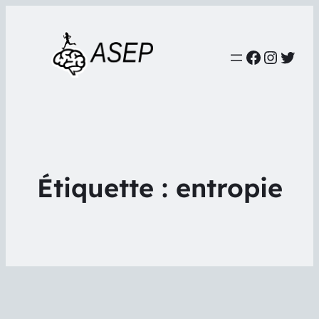
Faceboo
Instag
Twit
Étiquette :
entropie