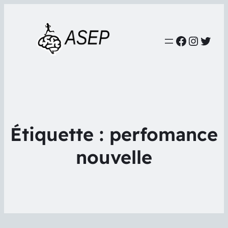
Faceboo
Instag
Twit
Étiquette :
perfomance
nouvelle