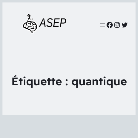
Faceboo
Instag
Twit
Étiquette :
quantique