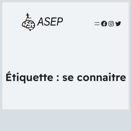
Faceboo
Instag
Twit
Étiquette :
se connaitre