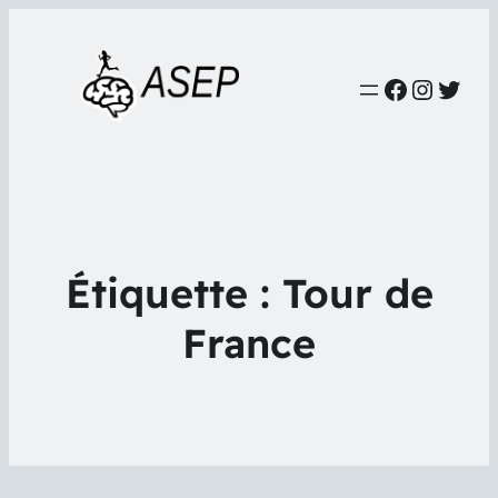
Faceboo
Instag
Twit
Étiquette :
Tour de
France